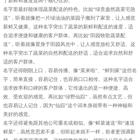
了新鲜和速度这两个核心优势。
名字里最好能体现蔬菜配送的特色。比如“绿意盎然蔬菜宅急
送”，听着就像把一片绿油油的菜园子搬到了家里，让人感觉
新鲜又健康。这种名字突出了蔬菜的新鲜和配送的速度，适
合追求便捷和健康的客户群体。再比如“田园牧歌蔬菜配
送”，听着就像置身于田园风光中，让人感觉放松又舒适。这
种名字突出了蔬菜的自然和配送的舒适，适合追求自然和舒
适的客户群体。
名字还得朗朗上口，容易传播。像“菜来啦”、“鲜到家”这些名
字，简单直接，容易记住，也容易口口相传。这种名字适合
追求效率和口碑的客户群体，它传递出的是一种便捷、高
效、受欢迎的感觉。再比如“绿野仙踪”，虽然有点文艺，但
也容易让人记住，因为“仙踪”这个词本身就带有一种神秘和
美好的感觉。
名字还得避免跟其他公司重名或相似。像“鲜菜速送”和“速送
鲜菜”，虽然意思差不多，但听起来就不一样，前者更强调新