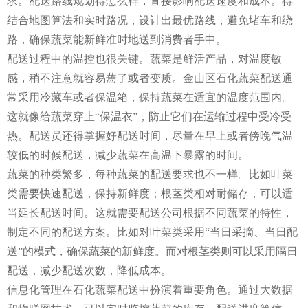
求。配送路线规划得怎么样，直接影响配送速度和成本。得
结合地图算法和实时路况，设计出最优路线，避免堵车和绕
路，确保蔬菜能新鲜准时地送到消费者手中。
配送过程中的温控也很关键。蔬菜是鲜活产品，对温度敏
感，稍不注意就容易蔫了或者变质。金山区石化蔬菜配送通
常采用冷藏车或者保温箱，保持蔬菜在适宜的温度范围内。
这就像给蔬菜穿上“保温衣”，防止它们在运输过程中受冷受
热。配送员还得掌握好配送时间，尽量在早上或者傍晚气温
较低的时候配送，减少蔬菜在高温下暴露的时间。
蔬菜的种类繁多，每种蔬菜的配送要求也不一样。比如叶菜
类需要快速配送，保持新鲜度；根茎类相对耐储存，可以适
当延长配送时间。这就需要配送公司根据不同蔬菜的特性，
制定不同的配送方案。比如对叶菜类采用“当日采摘、当日配
送”的模式，确保蔬菜的新鲜度。而对根茎类则可以采用隔日
配送，减少配送次数，降低成本。
信息化管理在石化蔬菜配送中扮演着重要角色。通过大数据