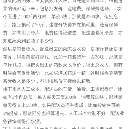
蔬菜配送的账，主要就分几大块。首先是采购成本。得把进
菜的钱都记下来，包括批发价、运输费、保鲜费这些。比如
今天进了500斤西红柿，单价5块，那就是2500块。但别忘
了，路上损耗了50斤，这部分钱得算在损耗里。还有保鲜
费，如果用了冷库，电费也得记进去。把这些都算清楚，才
知道蔬菜到底花了多少钱。
然后是销售收入。配送出去的菜怎么收费，是按斤算还是按
箱算，得提前定好规矩。比如一箱装25斤，卖30块，那就是
每斤1块2。得把卖出去的箱数乘以单价，得出总收入。但有
时候会有促销活动，比如买满10箱送一箱，这时候得算清楚
实际收入是多少，不能按原价直接乘以箱数。
接下来是人工成本。配送员的车费、油费、工资都得记。比
如有3个配送员，每人每天工资200块，油费算50块，那就是
每天得支出550块。如果配送员还有提成，比如按销售额的
5%提成，那这部分也得算进去。人工成本控制不好，配送业
务很快就得打水漂。