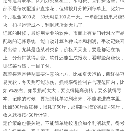
还有运营成本。比如办公室租金、水电费、宣传费这些。虽
然不是每次配送都直接花，但得按月分摊到每单上。比如一
个月租金3000块，30天就是100块一天。一单配送如果只赚5
块，扣掉运营成本，利润就所剩无几了。
记账的时候，最好用专业的软件。市面上有专门针对农产品
配送的记账系统，能自动计算各种成本和利润。手动记账容
易出错，尤其是蔬菜种类多，价格天天变，要是都记在纸
上，分分钟就得乱套。软件还能生成报表，看哪些菜赚钱，
哪些菜亏钱，一目了然。
蔬菜损耗是特别需要注意的地方。比如夏天运输，西红柿容
易变软，冬天则可能冻伤。损耗率得控制在合理范围内，比
如5%左右。如果损耗太大，要么得提高价格，要么就得亏
本。记账的时候，要把损耗单独列出来，不能混进成本里。
比如500斤西红柿，损耗了50斤，那实际可售的就是450斤，
收入就得按450斤计算。
定价策略也很关键。不能简单地按进价加个利润就卖。得考