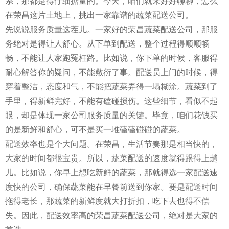
系，那都是得仔细掂量的。今天，咱们就来好好聊聊，怎么
在荣昌这片土地上，挑出一家靠谱的蔬菜配送公司。
先说说服务质量这茬儿。一家好的荣昌蔬菜配送公司，那服
务绝对是得让人舒心。从下单到配送，整个过程得顺顺畅
畅，不能让人家跑冤枉路。比如说，你下单的时候，客服得
耐心解答你的疑问，不能敷衍了事。配送员上门的时候，得
穿着整洁，态度和气，不能把蔬菜弄得一塌糊涂。蔬菜到了
手里，得新鲜完好，不能有磕碰损伤。这些细节，看似不起
眼，却是体现一家公司服务质量的关键。毕竟，咱们花钱买
的是新鲜和舒心，可不是买一堆磕磕碰碰的蔬菜。
配送效率也是个大问题。在荣昌，生活节奏那是相当快的，
大家的时间都很宝贵。所以，蔬菜配送的速度就得跟得上趟
儿。比如说，你早上想吃新鲜的蔬菜，那就得选一家配送速
度快的公司，确保蔬菜能在早餐前送到你家。要是配送时间
拖得老长，那蔬菜的新鲜度就大打折扣，吃下去也得不偿
失。因此，配送效率高的荣昌蔬菜配送公司，绝对是大家的