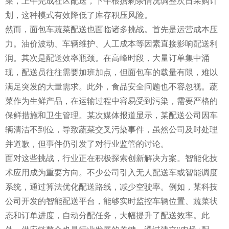
菜，上午完成社区配送，下午根据剩余情况调整次日采购计
划，这种模式有效降低了库存积压风险。
然而，面包车蔬菜配送也面临诸多挑战。首先是运营成本压
力。油价波动、车辆维护、人工成本等因素直接影响配送利
润。其次是配送效率瓶颈。在高峰时段，大量订单集中涌
现，配送员往往需要加班加点，但面包车的载量有限，难以
满足突发的大量需求。此外，食品安全问题也不容忽视。蔬
菜作为生鲜产品，在运输过程中容易受到污染，需要严格的
保鲜措施和卫生管理。某次媒体报道显示，某配送公司因车
辆清洁不到位，导致蔬菜交叉污染事件，虽然公司及时处理
并道歉，但事件仍引发了对行业监管的讨论。
面对这些挑战，行业正在积极探索创新解决方案。智能化技
术应用成为重要方向。不少公司引入无人配送车或智能调度
系统，通过算法优化配送路线，减少空驶率。例如，某科技
公司开发的智能配送平台，能够实时监控车辆位置、蔬菜状
态和订单进度，自动分配任务，大幅提升了配送效率。此