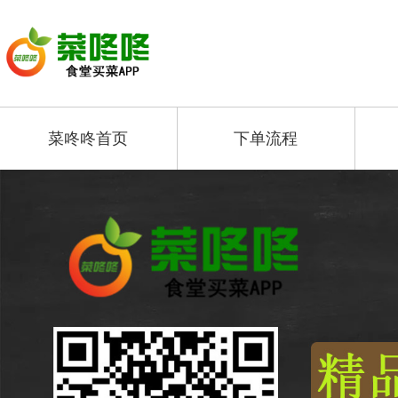
菜咚咚首页
下单流程