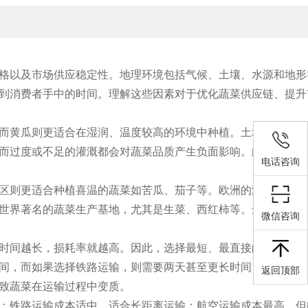
格以及市场供应稳定性。地理环境包括气候、土壤、水源和地形
到消费者手中的时间。理解这些因素对于优化蔬菜供应链、提升
而黄瓜则更适合在湿润、温度较高的环境中种植。土壤质量同样
而过度或不足的灌溉都会对蔬菜品质产生负面影响。此外，地形
电话咨询
区则更适合种植喜温的蔬菜如苦瓜、茄子等。欧洲的温室技术发
世界著名的蔬菜生产基地，尤其是生菜、西红柿等。这些地理和
微信咨询
时间越长，损耗率就越高。因此，选择最短、最直接的运输路线
间，而如果选择铁路运输，则需要两天甚至更长时间，这会导致
返回顶部
致蔬菜在运输过程中变质。
；铁路运输成本适中，适合长距离运输；航空运输成本最高，但