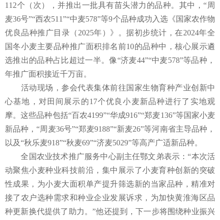
112个（次），并推出一批具有苗头潜力的品种。其中，“周
麦36号”“西农511”“中麦578”等9个品种成功入选《国家农作物
优良品种推广目录（2025年）》。据初步统计，在2024年全
国冬小麦主要品种推广面积排名前10的品种中，核心展示遴
选推出的品种占比超过一半。像“济麦44”“中麦578”等品种，
年推广面积接近千万亩。
活动现场，参会代表集体前往国家生物育种产业创新中
心基地，对田间展示的17个优良小麦新品种进行了实地观
摩。这些品种包括“百农4199”“华成916”“郑麦136”等国家小麦
新品种，“周麦36号”“郑麦9188”“新麦26”等河南省主导品种，
以及“秋乐麦918”“秋麦69”“济麦5029”等高产广适新品种。
全国农业技术推广服务中心副主任鄂文弟表示：“本次活
动聚焦小麦种业科技前沿，集中展示了小麦育种创新的突破
性成果，为小麦大面积单产提升筛选新的当家品种，精准对
接了农户选种需求和种业企业发展诉求，为加快黄淮海区品
种更新换代提供了助力。”他还提到，下一步将围绕种业振兴