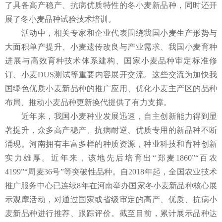
了具备高产稳产、抗病优质特性的冬小麦新品种，同时还开
展了冬小麦品种试验技术培训。
活动中，相关专家和企业代表围绕我国小麦生产形势与
大面积单产提升、小麦遗传改良与产业需求、我国小麦育种
进展与高效育种技术体系建构、国家小麦品种审定标准修
订、小麦DUS测试等重要内容展开交流。这些交流为加快我
国绿色优质小麦新品种的推广应用、优化小麦主产区的品种
布局、推动小麦品种更新换代提供了有力支撑。
近年来，我国小麦种业发展迅速，自主创新能力得到显
著提升，众多高产稳产、抗病耐逆、优质专用的新品种不断
涌现。河南拥有丰富多样的种质资源，种业科技和育种创新
实力雄厚。近年来，该地先后培育出“郑麦1860”“百农
4199”“周麦36号”等突破性品种。自2018年起，全国农业技术
推广服务中心已连续8年在河南举办国家冬小麦新品种核心展
示观摩活动，对通过国家或省级审定的高产、优质、抗病小
麦新品种进行推荐、跟踪评价。截至目前，累计展示品种达