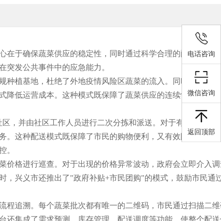
心在于确保蔬菜供应的稳定性，同时通过科学合理的配送机制，
电话咨询
在突发公共事件中的应急能力。
规种植基地，杜绝了外地疫情风险区蔬菜的流入。同时，政府协
微信咨询
式降低运营成本。这种模式既保障了蔬菜供应的连续性，又避免
社区，并由社区工作人员进行二次分拣和派送。对于有特殊需求
返回顶部
务。这种配送模式既保障了市民的购物便利，又有效降低了病毒
控。
菜价格进行巡查。对于出现的价格异常波动，政府会立即介入调
，兴义市还推出了"政府补贴+市民团购"的模式，鼓励市民通
流程追溯。每个蔬菜批次都有唯一的二维码，市民通过扫描二维
台还集成了需求预测、库存管理、配送调度等功能，使整个配送