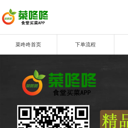
菜咚咚首页
下单流程