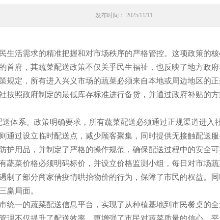
发布时间： 2025/11/11
民生活需求的精准把握和对市场秩序的严格管控。这项政策的核
的首府，其蔬菜配送政策不仅关乎民生福祉，也反映了地方政府
策规定，所有进入兴义市场的蔬菜必须来自本地或周边地区的正
社按照政府制定的最低库存标准进行备货，并通过政府补贴的方
轨配送体系。政策明确要求，所有蔬菜配送必须通过正规渠道进入
则通过设立临时配送点，减少顾客聚集，同时提供无接触配送服
防护用品，并制定了严格的操作规范，确保配送过程中的安全可
有蔬菜价格必须明码标价，并设立价格监测小组，每日对市场蔬
遏制了部分商家借疫情哄抬物价的行为，保障了市民的权益。同时
三赢局面。
市统一的蔬菜配送信息平台，实现了从种植基地到市民餐桌的全
管理不仅提升了配送效率，更增强了市民对蔬菜质量的信心。平