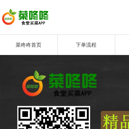
菜咚咚首页
下单流程