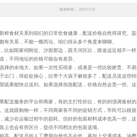
发布时间： 2025/11/10
新鲜食材关系到咱们的日常饮食健康，配送价格自然得讲究。荔
都有关系，不能一概而论。咱们得从多个角度来聊聊。
，比如陈家祠附近、沙面那边，跟天河区比，路途远近就不一样
送，不同地址的价格可能会有差异。
选择的余地大。如果一次性买得多，或者是一些比较娇贵、不易
子出门，得处处操心，比带个大孩子麻烦多了，配送员送这些特
望蔬果能快点送到。如果选择加急配送，价格自然会贵一些。这
果配送服务的平台和商家，有的主打性价比，有的则强调食材的
。这就跟购物一样，不同商家有不同的促销方式，市民可以根据
，减少在运输过程中的损耗。但好的包装材料成本也高一些，这
装上也会有所区分，提供不同档次的包装选项。
较高，配送员的人工费用自然也不会低。再加上交通成本、油费