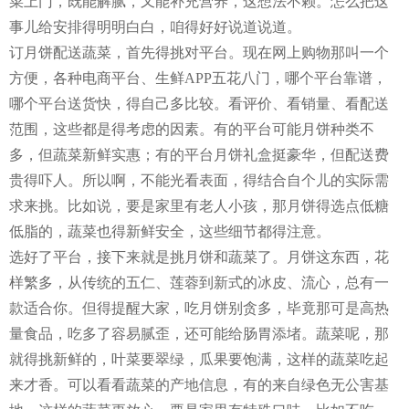
菜上门，既能解腻，又能补充营养，这想法不赖。怎么把这
事儿给安排得明明白白，咱得好好说道说道。
订月饼配送蔬菜，首先得挑对平台。现在网上购物那叫一个
方便，各种电商平台、生鲜APP五花八门，哪个平台靠谱，
哪个平台送货快，得自己多比较。看评价、看销量、看配送
范围，这些都是得考虑的因素。有的平台可能月饼种类不
多，但蔬菜新鲜实惠；有的平台月饼礼盒挺豪华，但配送费
贵得吓人。所以啊，不能光看表面，得结合自个儿的实际需
求来挑。比如说，要是家里有老人小孩，那月饼得选点低糖
低脂的，蔬菜也得新鲜安全，这些细节都得注意。
选好了平台，接下来就是挑月饼和蔬菜了。月饼这东西，花
样繁多，从传统的五仁、莲蓉到新式的冰皮、流心，总有一
款适合你。但得提醒大家，吃月饼别贪多，毕竟那可是高热
量食品，吃多了容易腻歪，还可能给肠胃添堵。蔬菜呢，那
就得挑新鲜的，叶菜要翠绿，瓜果要饱满，这样的蔬菜吃起
来才香。可以看看蔬菜的产地信息，有的来自绿色无公害基