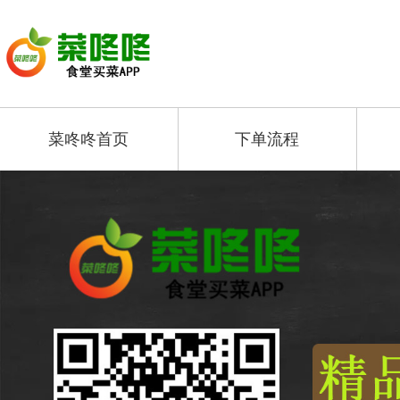
菜咚咚首页
下单流程