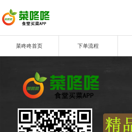
菜咚咚首页
下单流程