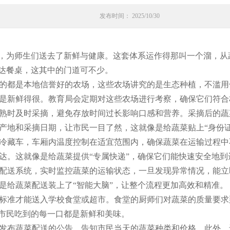
发布时间： 2025/10/30
”，为师生们送去了新鲜与健康。这套体系运作得那叫一个溜，
到达餐桌，这其中的门道可不少。
的都是本地信誉好的农场，这些农场讲究的是生态种植，不滥用
是新鲜得很。教育局会定期对这些农场进行考察，确保它们符合
熟时及时采摘，避免存放时间过长影响口感和营养。采摘后的蔬
产地和采摘日期，让市民一目了然，这就像是给蔬菜贴上“身份证
冷藏车，车厢内温度控制在适宜范围内，确保蔬菜在运输过程中
达。这就像是给蔬菜提供“专属快递”，确保它们能快速安全地到
配送系统，实时监控蔬菜的运输状态，一旦发现异常情况，能立
是给蔬菜配送装上了“智能大脑”，让整个流程更加高效和精准。
标准才能送入学校食堂或超市。食堂的厨师们对蔬菜的质量要求
保市民吃到的每一口都是新鲜和美味。
发布蔬菜配送的公告，告知市民当天的蔬菜种类和价格。此外，