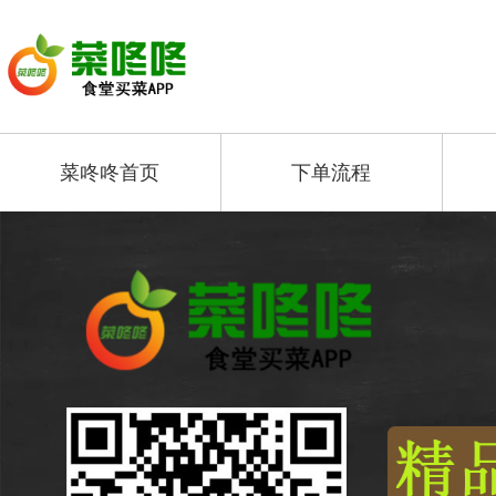
菜咚咚首页
下单流程