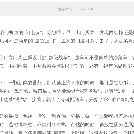
发布时间： 2025/10/29
咱们餐桌的“闪电侠”。你想啊，早上出门买菜，发现西红柿还
后可不是简单的“送货上门”，里头的门道可多了去了，从蔬菜离
那种专门为生鲜设计的“超级战车”。这车可不是简单的冷藏车，
气，不能闷着，不然蔬菜会“喘不过气”的。还有，得有保温性能
一下，一颗新鲜的番茄，刚从藤上摘下来的时候，那可是红彤彤
生的。蔬菜离开秧苗后，首先要经过“快速降温”，这叫“预冷”
让蔬菜“透气”。接着，就上了冷链配送车，开始了它们的“奇幻之
蔬菜的采摘、包装、运输，到存储、分拣，每一个步骤都得严格按
时候，温控得精准，不能时冷时热。存储的时候，得放在阴凉通风
出了问题，整个链条都可能“崩塌”。所以啊，冷链配送的每一个