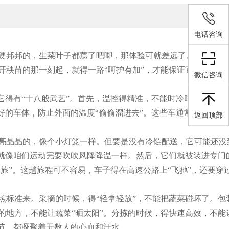
电话咨询
是硬邦邦的，生菜叶子都蔫了吧唧，那体验可就差远了。所以啊，
开秧苗的那一刻起，就得一路“呵护有加”，才能保证它们到了咱
微信咨询
它得有“十八般武艺”。首先，温控得精准，不能时冷时热，得像
好的车体，防止外面的温度“偷偷溜进去”。这些车通常都是“武
返回顶部
、亮晶晶的，像个小灯笼一样。但要是没有冷链配送，它可能还没
，就像咱们运动完要吹吹风降降温一样。然后，它们就被装进专门
旅”。这趟旅程可不容易，车子得在高速公路上“飞驰”，还要穿
照标准来。采摘的时候，得“轻拿轻放”，不能把蔬菜碰坏了。包
的地方，不能让蔬菜“晒太阳”。分拣的时候，得快速高效，不能
环节，都凝聚着无数人的心血和汗水。