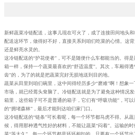
新鲜蔬菜冷链配送，这事儿现在可火了，成了连接田间地头和
配送这环节，做得好不好，直接关系到咱们吃菜的心情。这背
还是鲜亮水灵的。
这冷链配送的“护花使者”，可不是随便什么车都能当的。得是
箱一样，保持一个蔬菜最喜欢的“舒适温度”。其次，车厢得透
齿”的，为了的就是把蔬菜完好无损地送到目的地。
蔬菜从田里到咱们碗里，这中间得经历多少“磨难”啊！想象
市场，就已经蔫头耷脑了。冷链配送就是为了避免这种情况发
箱里，这些箱子可不是普通的箱子，它们有“呼吸功能”，可以
的“拥堵森林”，最后才能到达咱们家门口。
这冷链配送的“链条”可长着呢，每一个环节都马虎不得。从
候，得用那种透气性好的材料，不能让蔬菜“闷着”。运输的
菜“等太久”。每一个环节都是环环相扣的，只要有一个环节