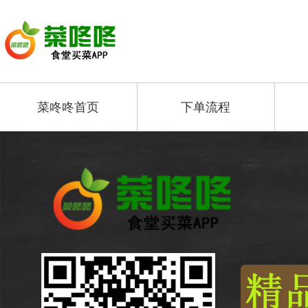
菜咚咚首页
下单流程