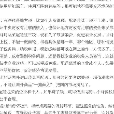
使用新能源车、使用可降解包装等，那可能就不需要交环境保护
；有些税是地方税，比如个人所得税。配送蔬菜上税不上税，得
证中央财政有足够的收入，也保证地方财政有足够的资金来发展
能对蔬菜配送征重税，现在为了鼓励消费、促进农业发展，可能
上税，不能一概而论，得看具体是哪一年、哪个地区、哪种情况
子税务局，纳税申报、税款缴纳都可以在网上操作，方便多了。
清楚，或者遇到税务问题，还是得找专业的税务人员咨询，这就
技术企业这些，可以减税或免税。配送蔬菜的企业或个人，如果
些弱势群体，促进经济协调发展。
比如从国外进口蔬菜再配送，那可能还要考虑关税、增值税这些
，不能让国外商品“一拥而入”，把国内市场搞乱了。
r fair share。配送蔬菜的企业和个人，如果赚了钱，就得依法
公平合理。
说“是”或“不是”。得考虑蔬菜的流转环节、配送服务的性质、
法纳税，享受税收优惠，共同为国家经济发展贡献力量。这就像