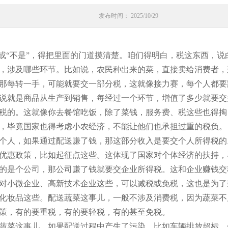
发布时间： 2025/10/29
”或“不是”，得把里面的门道摸清楚。咱们得明白，税这东西，
，涉及哪些环节。比如说，农民种出来的菜，直接卖给消费者，
那每转一手，可能就要交一部分税，这就像接力赛，每个人都要
说就是商品从生产到销售，每经过一个环节，增值了多少就要交
税的。这就像你去餐馆吃饭，除了菜钱，服务费、税这些也得掏
，毕竟国家也得考虑小农经济，不能让他们也承担过重的税负。
个人，如果通过配送赚了钱，那这部分收入是要交个人所得税的
优惠政策，比如起征点这些。这体现了国家对个体经济的扶持，
的是个公司，那公司赚了钱就要交企业所得税。这和企业赚钱交
对小微企业、高新技术企业这些，可以减税或免税，这也是为了
化妆品这些。配送蔬菜这事儿，一般不涉及消费税，因为蔬菜不
策，有的要重税，有的要轻税，有的甚至免税。
蔬菜这事儿，如果配送过程中产生了污染，比如车辆排放超标、