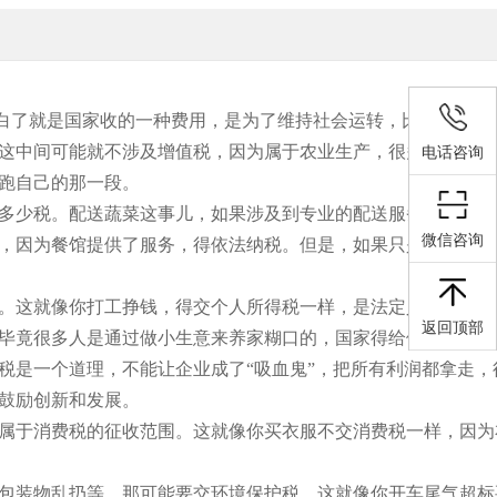
说白了就是国家收的一种费用，是为了维持社会运转，比如修路、
这中间可能就不涉及增值税，因为属于农业生产，很多国家都有
电话咨询
跑自己的那一段。
多少税。配送蔬菜这事儿，如果涉及到专业的配送服务，比如用
微信咨询
，因为餐馆提供了服务，得依法纳税。但是，如果只是农民自己
。这就像你打工挣钱，得交个人所得税一样，是法定义务。但是
返回顶部
毕竟很多人是通过做小生意来养家糊口的，国家得给他们留点活
税是一个道理，不能让企业成了“吸血鬼”，把所有利润都拿走，
鼓励创新和发展。
属于消费税的征收范围。这就像你买衣服不交消费税一样，因为
包装物乱扔等，那可能要交环境保护税。这就像你开车尾气超标