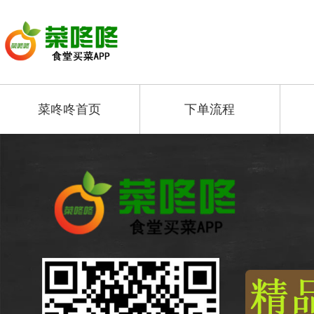
菜咚咚首页
下单流程