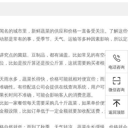
闻名的城市里，新鲜蔬菜的供应和价格一直备受关注。了解这些
动那是常有的事，受季节、天气、运输等多种因素影响，所以定
讲究点的菌菇、豆制品，都有涵盖。比如常见的有空心菜、包菜
位，比如是按斤算还是按公斤算，这就需要购买者根据实际需求
电话咨询
天雨水多，蔬菜长得快，价格可能就相对便宜些；而到了冬天，
准确性。有些配送公司会提供在线查询系统，用户可以随时随地
微信咨询
果长时间不准确，可能会影响客人的消费意愿。
比如一家餐馆每天需要采购几十斤蔬菜，如果单价便宜，但配送
金额设限，比如订单低于一定金额就要加收配送费，这也要提前
返回顶部
格自然就低；而到了秋季，天气转凉，蔬菜生长缓慢，价格就会