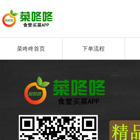
菜咚咚首页
下单流程