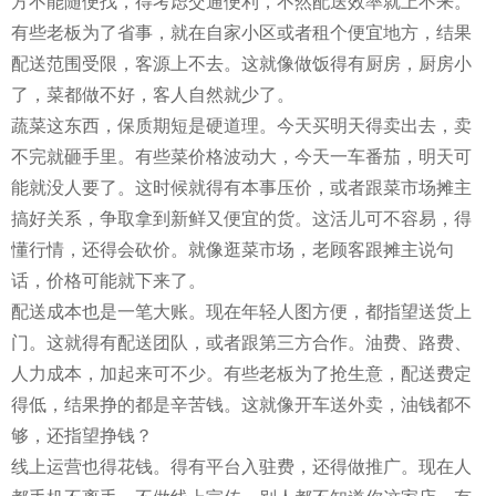
方不能随便找，得考虑交通便利，不然配送效率就上不来。
有些老板为了省事，就在自家小区或者租个便宜地方，结果
配送范围受限，客源上不去。这就像做饭得有厨房，厨房小
了，菜都做不好，客人自然就少了。
蔬菜这东西，保质期短是硬道理。今天买明天得卖出去，卖
不完就砸手里。有些菜价格波动大，今天一车番茄，明天可
能就没人要了。这时候就得有本事压价，或者跟菜市场摊主
搞好关系，争取拿到新鲜又便宜的货。这活儿可不容易，得
懂行情，还得会砍价。就像逛菜市场，老顾客跟摊主说句
话，价格可能就下来了。
配送成本也是一笔大账。现在年轻人图方便，都指望送货上
门。这就得有配送团队，或者跟第三方合作。油费、路费、
人力成本，加起来可不少。有些老板为了抢生意，配送费定
得低，结果挣的都是辛苦钱。这就像开车送外卖，油钱都不
够，还指望挣钱？
线上运营也得花钱。得有平台入驻费，还得做推广。现在人