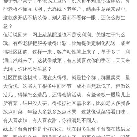
都手机不离手，不做线上宣传，别人都不知道你这家店。有
些老板不懂互联网，光靠线下老客户，结果生意越来越小。
这就像开店不搞装修，别人看都不看你一眼，还怎么做生
意？
但话说回来，网上蔬菜配送也不是没利润。关键在于怎么
玩。有些老板把服务做得出彩，比如提供定制化配送，或者
搞社区团购。这样一来，客户粘性就上来了，单子多了，利
润自然就来了。这就像做菜，有人就喜欢你的手艺，天天来
光顾，你还愁没生意？
社区团购这模式，现在火得很。就是拉个群，群里卖菜，量
大价优。这省去了很多中间环节，成本自然就低了。但做这
活儿，得懂怎么选品，还得会搞活动。有些老板一股脑儿上
所有菜，结果没人要。得根据社区需求来，比如老人多就多
放点叶菜，年轻人多就多放点水果。这就像做菜得看口味，
有人喜欢辣，有人喜欢甜，你得满足不同人。
线上平台合作也是个好办法。现在很多生鲜平台都在找供应