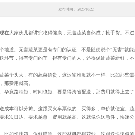
发布时间： 2025/10/22
现在大家伙儿都讲究吃得健康，无害蔬菜自然成了抢手货。不过
个地道。无害蔬菜更是有专门的认证，不是随便说个“无害”就
送环节，得有专门的车，得有专门的人，还得保证蔬菜新鲜，不
蔬菜个头大，有的蔬菜娇贵，这运输难度就不一样。比如那些需
，那费用就高。
。毕竟路程短，时间也短。要是得跨省配送，那费用就得上去了
送成本可以分摊。这跟买火车票似的，买得多，单价就便宜。蔬
要求次日达。要求越急，费用就越高。这就像你送急件，快递公
，比如泡沫箱、保鲜膜等，这些材料都得花钱。这跟送快递似的