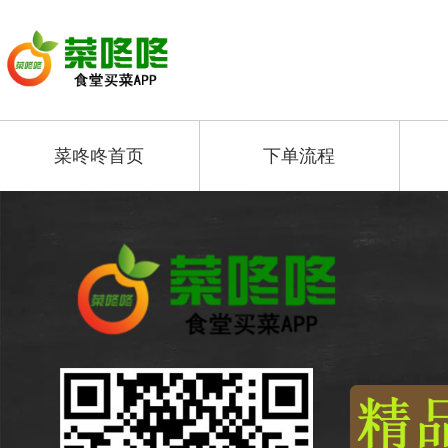
菜咚咚首页
下单流程