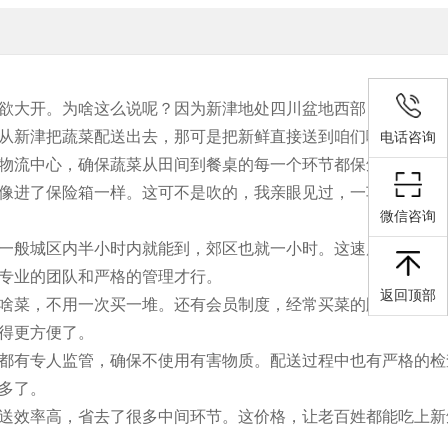
欲大开。为啥这么说呢？因为新津地处四川盆地西部，气候温和
从新津把蔬菜配送出去，那可是把新鲜直接送到咱们嘴边。
电话咨询
物流中心，确保蔬菜从田间到餐桌的每一个环节都保鲜。这可不
像进了保险箱一样。这可不是吹的，我亲眼见过，一车蔬菜从新
微信咨询
一般城区内半小时内就能到，郊区也就一小时。这速度，跟外卖
专业的团队和严格的管理才行。
返回顶部
啥菜，不用一次买一堆。还有会员制度，经常买菜的顾客能享受
得更方便了。
都有专人监管，确保不使用有害物质。配送过程中也有严格的检
多了。
送效率高，省去了很多中间环节。这价格，让老百姓都能吃上新