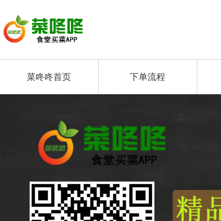
菜咚咚首页
下单流程