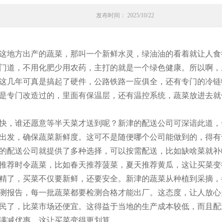
发布时间： 2025/10/22
这地方出产的蔬菜，那叫一个新鲜水灵，绿油油的看着就让人食
门道，不用化肥少用农药，主打的就是一个绿色健康。所以啊，
这几年可真是搞起了硬件，公路铁路一应俱全，还有专门的冷链
是专门改造过的，里面有保温层，还有温控系统，蔬菜放进去就
快，谁还愿意等半天菜才送到呢？新津的配送公司可深谙此道，
出发，确保蔬菜新鲜度。这可不是随便哪个公司能做到的，得有
的配送公司就提供了多种选择，可以按需配送，比如缺啥菜就补
推荐时令蔬菜，比如春天推荐菠菜，夏天推荐黄瓜，这让买菜变
精了，买菜不仅要新鲜，还要安全。新津的蔬菜从种植到采摘，
测报告，每一批蔬菜都要检测合格才能出厂。这态度，让人放心
民了，比菜市场还便宜。这得益于当地的生产成本较低，而且配
满减优惠，这让买菜变得更划算。