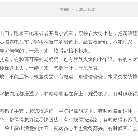
发布时间： 2025/10/21
出门，蹬着三轮车或者开着小货车，穿梭在大街小巷，把新鲜蔬
员骑着电瓶车，穿梭在寂静的街道上。蔬菜得新鲜，不能耽误，
却沉甸甸的，一天下来，胳膊都抬不起来。
交道，有和蔼可亲的老奶奶，也有脾气火爆的小年轻。有的人对
楼梯送上去，一趟下来，气喘吁吁，汗流浃背。
放，不能压坏；根茎类要小心搬运，别磕磕碰碰；水果类要防撞
水把衣服都浸透了，黏糊糊地贴在身上，难受极了。有时候还得
着帽子手套，脸冻得通红，手冻得像胡萝卜。有时候路面结冰，
急，都得得想办法尽快送达。有时候得绕远路，有时候得多跑几
，脸上露出满意的笑容，配送员心里也觉得高兴。有时候客户会