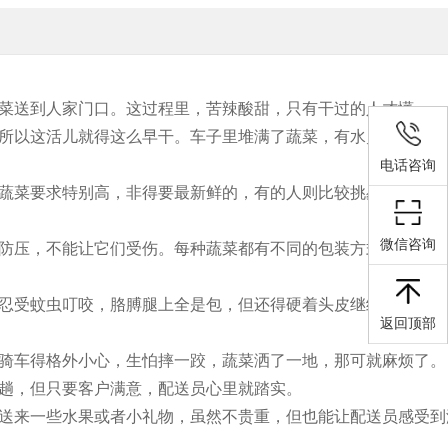
菜送到人家门口。这过程里，苦辣酸甜，只有干过的人才懂。
所以这活儿就得这么早干。车子里堆满了蔬菜，有水灵灵的生菜
电话咨询
蔬菜要求特别高，非得要最新鲜的，有的人则比较挑剔，这不要
微信咨询
防压，不能让它们受伤。每种蔬菜都有不同的包装方式，得用不
忍受蚊虫叮咬，胳膊腿上全是包，但还得硬着头皮继续干，因为
返回顶部
骑车得格外小心，生怕摔一跤，蔬菜洒了一地，那可就麻烦了。
趟，但只要客户满意，配送员心里就踏实。
送来一些水果或者小礼物，虽然不贵重，但也能让配送员感受到