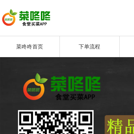
菜咚咚首页
下单流程