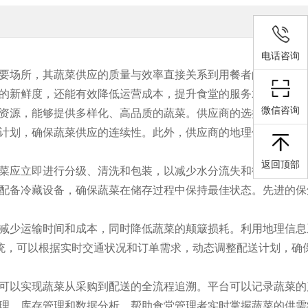
电话咨询
要场所，其蔬菜供应的质量与效率直接关系到用餐者的健康与满
的新鲜度，还能有效降低运营成本，提升食堂的服务水平。
微信咨询
资源，能够提供多样化、高品质的蔬菜。供应商的选择不仅要考
计划，确保蔬菜供应的连续性。此外，供应商的地理位置也是重
返回顶部
菜应立即进行分级、清洗和包装，以减少水分流失和微生物污染
配备冷藏设备，确保蔬菜在储存过程中保持最佳状态。先进的保
减少运输时间和成本，同时降低蔬菜的颠簸损耗。利用地理信息
统，可以根据实时交通状况和订单需求，动态调整配送计划，确
可以实现蔬菜从采购到配送的全流程追溯。平台可以记录蔬菜的
理、库存管理和数据分析，帮助食堂管理者实时掌握蔬菜的供需