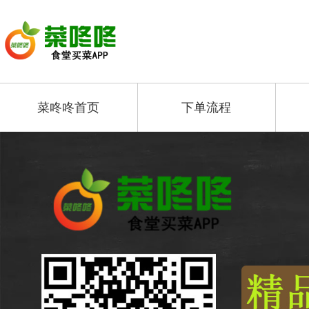
菜咚咚首页
下单流程