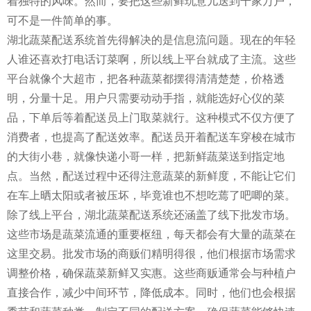
着独特的风味。然而，要把这些新鲜玩意儿送到千家万户，
可不是一件简单的事。
湖北蔬菜配送系统首先得解决的是信息流问题。现在的年轻
人谁还喜欢打电话订菜啊，所以线上平台就成了主流。这些
平台就像个大超市，把各种蔬菜都摆得清清楚楚，价格透
明，分量十足。用户只需要动动手指，就能选好心仪的菜
品，下单后等着配送员上门取菜就行。这种模式不仅方便了
消费者，也提高了配送效率。配送员开着配送车穿梭在城市
的大街小巷，就像快递小哥一样，把新鲜蔬菜送到指定地
点。当然，配送过程中还得注意蔬菜的新鲜度，不能让它们
在车上晒太阳或者被压坏，毕竟谁也不想吃蔫了吧唧的菜。
除了线上平台，湖北蔬菜配送系统还涵盖了线下批发市场。
这些市场是蔬菜流通的重要枢纽，每天都会有大量的蔬菜在
这里交易。批发市场的商贩们精明得很，他们根据市场需求
调整价格，确保蔬菜新鲜又实惠。这些商贩通常会与种植户
直接合作，减少中间环节，降低成本。同时，他们也会根据