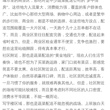
城市里的商业区，那绝对是不少蔬菜配送公司的“梦中情
房”。这些地方人流量大，消费能力强，覆盖的客户群体也
广。比如市中心那些大型商场、购物中心周边，或者是繁华
的步行街、商业街，都是不错的选择。在这些地方设点，配
送范围能覆盖一大片区域，一天跑个几十上百单都不在话
下。而且，商业区里往往配套完善，交通也方便，配送起来
省时省力。但是，商业区租金通常不便宜，竞争也激烈，要
想在这里站稳脚跟，得有真本事才行。
社区附近，那也是蔬菜配送的“黄金地段”。现在人们生活节
奏快，谁也不想为了买菜跑远路，家门口就有菜店，那感觉
简直不要太爽。在社区附近设点，配送距离短，效率高，客
户体验好，自然容易赢得口碑。而且，社区居民忠诚度高，
一旦习惯了你的服务，就很难再换其他人。但是，社区附近
的场地可能比较难找，而且要考虑到不同社区的人口密度、
消费水平等因素，不能一概而论。
写字楼区域，那也是蔬菜配送不能忽视的战场。上班族白天