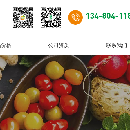
134-804-11
品价格
公司资质
联系我们