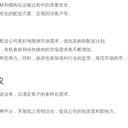
材和猪肉在运输过程中的质量安全。
性化的配送方案、定期回访客户等。
配送公司更好地预测市场需求，优化采购和配送计划。
，有机食材和绿色猪肉的市场需求将不断增加。
和竞争力。同时，政府也将加强对行业的监管，规范市场秩序，
议
送业务，以满足客户的多样化需求。
网平台，开展线上营销活动，提高公司的知名度和影响力。