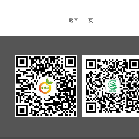
返回上一页