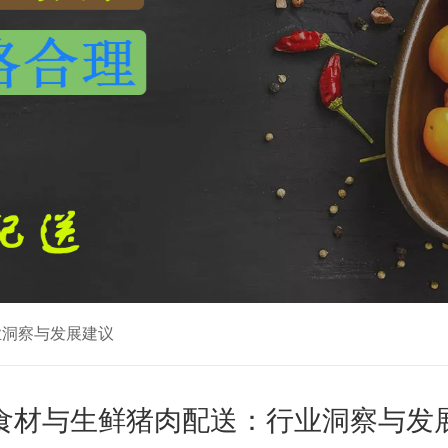
业洞察与发展建议
食材与生鲜猪肉配送：行业洞察与发