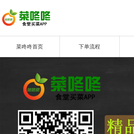
菜咚咚首页
下单流程