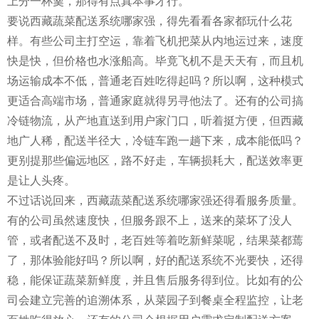
上分一杯羹，那得有点真本事才行。
要说西藏蔬菜配送系统哪家强，得先看看各家都玩什么花
样。有些公司主打空运，靠着飞机把菜从内地运过来，速度
快是快，但价格也水涨船高。毕竟飞机不是天天有，而且机
场运输成本不低，普通老百姓吃得起吗？所以啊，这种模式
更适合高端市场，普通家庭就得另寻他法了。还有的公司搞
冷链物流，从产地直送到用户家门口，听着挺方便，但西藏
地广人稀，配送半径大，冷链车跑一趟下来，成本能低吗？
更别提那些偏远地区，路不好走，车辆损耗大，配送效率更
是让人头疼。
不过话说回来，西藏蔬菜配送系统哪家强还得看服务质量。
有的公司虽然速度快，但服务跟不上，送来的菜坏了没人
管，或者配送不及时，老百姓等着吃新鲜菜呢，结果菜都蔫
了，那体验能好吗？所以啊，好的配送系统不光要快，还得
稳，能保证蔬菜新鲜度，并且售后服务得到位。比如有的公
司会建立完善的追溯体系，从菜园子到餐桌全程监控，让老