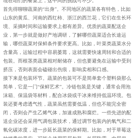
现在咱们的餐桌上，这中间的挑战可不少。
首先得聊聊蔬菜的“出身”。不同地区的蔬菜各有特色，比如
山东的黄瓜、河南的西红柿、浙江的西兰花，它们在生长环
境、采摘时间和运输要求上都有差异。优质的蔬菜配送企
业，第一步就是做好产地调研，了解哪些蔬菜适合长途运
输，哪些蔬菜对保鲜条件要求更高。比如，叶菜类蔬菜水分
含量高，运输过程中容易萎蔫，这就需要快速周转和合适的
包装。而根茎类蔬菜相对耐储存，但也要避免在运输中受到
挤压，否则表面会磕碰出伤痕，影响卖相和口感。
接下来是包装环节。蔬菜的包装可不是简单套个塑料袋那么
简单，它是一门“保鲜艺术”。冷链包装是关键，通常会用泡
沫箱、保温袋等材料，配合冰袋或干冰来维持低温环境。包
装还要考虑透气性，蔬菜虽然需要低温，但也不能完全密
闭，否则会产生乙烯气体，加速成熟和腐烂。一些先进的配
送企业还会采用气调包装技术，通过调节包装内的氧气和二
氧化碳浓度，进一步延长蔬菜的保鲜期。比如，对于草莓这