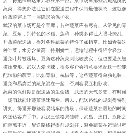
店，得把保鲜这事儿放在第一位。菜市场里那些活蹦乱跳的
蔬菜，得想办法让它们在配送过程中保持最佳状态，这就像
给蔬菜穿上了一层隐形的保护衣。
武汉的菜市场可是个宝库，各种蔬菜应有尽有。从常见的青
菜、豆角，到特色的水稻、莲藕，种类多得让人眼花缭乱。
开蔬菜配送店，得对各种蔬菜的特性了如指掌。比如青菜这
种叶菜，水分含量高，特别娇气，运输过程中得轻拿轻放，
避免叶片被压坏。豆角这种蔬菜则比较皮实，但也要避免被
挤压变形。武汉人爱吃辣，很多客户会特意要求配送一些能
配辣椒的蔬菜，比如青椒、杭椒等，这些蔬菜得单独包装，
避免和易腐烂的蔬菜混在一起，否则容易互相影响。
蔬菜的保鲜期是配送店的生命线。武汉的天气多变，有时候
一场雨就能让蔬菜迅速腐烂。所以，配送路线的规划得特别
讲究。得避开那些容易堵车的路段，保证蔬菜在最短的时间
内送达客户手中。武汉三镇格局独特，武昌、汉口、汉阳之
间距离不近，配送路线得提前规划好，避免蔬菜在运输过程