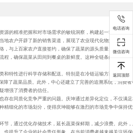
电话咨询
资源的精准把握和对市场需求的敏锐洞察，构建起一套高效、绿
当地农户开辟了新的销售渠道，展现了农业现代化物流的实践价
络，与上百家农户直接签约，确保了蔬菜的源头质量。这种模式
微信咨询
流程，确保蔬菜从田间到餐桌的新鲜度。这种全链条的管控能力
类和特性进行科学存储和配送。特别是在冷链运输方面，庆坤采
返回顶部
面保障了蔬菜品质。此外，中心还建立了完善的追溯系统，消费者
疑增强了消费者的信任。
也存在同质化竞争严重的问题。庆坤通过差异化定位，不仅满足
种精细化的市场划分，使得庆坤能够在激烈的市场竞争中保持优
环节，通过优化存储技术，延长蔬菜保鲜期，减少浪费。此外，
，也提升了企业的社会责任形象。在当前消费者越来越关注环保