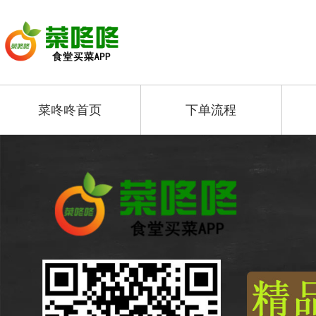
菜咚咚首页
下单流程