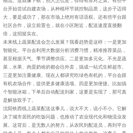
物流。这就像下棋，别人怎么走，你得有应对之策。有些平
台开始尝试自建农场，从种植环节就控制品质，这步子迈得
大，要是成功了，那在市场上绝对有话语权。还有些平台跟
社区合作，设立前置仓，就在小区附近，配送速度直接翻
倍，这招挺实在。
未来线上蔬菜配送会怎么发展？我看趋势是这样：一是更加
智能化。平台会利用大数据分析消费习惯，精准推荐菜品，
甚至根据天气、季节调整供应。二是更加多元化。不光是蔬
菜，水果、肉蛋奶啥的都会往外卖，搞成一站式生鲜超市。
三是更加注重健康。现在人都讲究吃绿色有机的，平台会跟
有机农场合作，提供更多健康选项。四是更加便捷。比如搞
个智能冰箱，下单后自动配送到家，这要是实现了，那可真
是解放双手了。
沈阳铁西线上蔬菜配送这事儿，说大不大，说小不小。它解
决了城市居民的吃饭问题，也推动了农业现代化和物流业发
展。这背后，是无数人的努力，从农民到配送员，再到平台