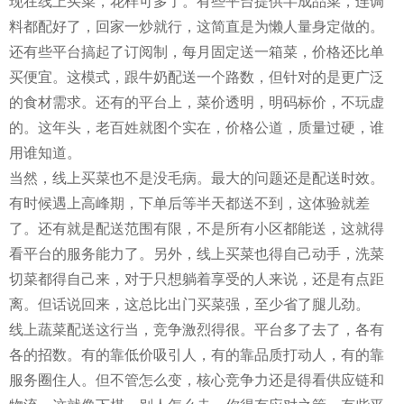
现在线上买菜，花样可多了。有些平台提供半成品菜，连调
料都配好了，回家一炒就行，这简直是为懒人量身定做的。
还有些平台搞起了订阅制，每月固定送一箱菜，价格还比单
买便宜。这模式，跟牛奶配送一个路数，但针对的是更广泛
的食材需求。还有的平台上，菜价透明，明码标价，不玩虚
的。这年头，老百姓就图个实在，价格公道，质量过硬，谁
用谁知道。
当然，线上买菜也不是没毛病。最大的问题还是配送时效。
有时候遇上高峰期，下单后等半天都送不到，这体验就差
了。还有就是配送范围有限，不是所有小区都能送，这就得
看平台的服务能力了。另外，线上买菜也得自己动手，洗菜
切菜都得自己来，对于只想躺着享受的人来说，还是有点距
离。但话说回来，这总比出门买菜强，至少省了腿儿劲。
线上蔬菜配送这行当，竞争激烈得很。平台多了去了，各有
各的招数。有的靠低价吸引人，有的靠品质打动人，有的靠
服务圈住人。但不管怎么变，核心竞争力还是得看供应链和