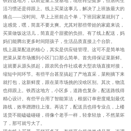
铁西这地方，以前是重工业基地，现在转型挺多，但居民生
活习惯还是得跟上。线上买菜这事儿，解决了上班族最大的
痛点——没时间。早上上班前点个单，下班回家菜就到了，
这感觉，嘿，简直不要太爽。尤其对那些带娃的家庭来说，
买菜做饭这活儿，简直是个甜蜜的负担。有了线上配送，妈
妈们能腾出更多时间陪孩子，生活品质直接上个台阶。
线上蔬菜配送的核心，其实是供应链管理。这可不是简单地
把菜从菜市场搬到小区门口那么简单。首先得保证菜新鲜。
这就要从源头抓起，跟农民合作社或者大型农场直接对接，
缩短中间环节。有些平台甚至搞起了产地直采，菜刚摘下来
就打包，这新鲜度，跟在菜市场挑的没啥区别。其次，物流
也得跟上。铁西这地方，小区多，道路也复杂，配送路线得
精心设计。有些平台用了智能算法，根据订单密度规划最优
路线，效率蹭蹭往上涨。再说了，配送员也得专业点，上楼
送货不能磕磕碰碰，得像个老手一样，轻拿轻放，不然菜坏
了，那可就亏大了。