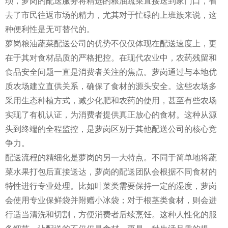
琐，萝岗的配送服务将精选的粮油蔬菜直接送到家门口，省
去了市民往返市场的精力，尤其对于忙碌的上班族来说，这
种便利性是无可替代的。
萝岗粮油蔬菜配送公司的优势不仅仅体现在配送速度上，更
在于其对食材品质的严格把控。在现代农业中，农药残留和
食品安全问题一直是消费者关注的焦点。萝岗通过与本地优
质农场建立直供关系，确保了食材的源头安全。这些农场多
采用生态种植方式，减少化肥和农药的使用，甚至有些农场
实现了有机认证，为消费者提供真正放心的食材。这种从源
头到终端的全程监控，是萝岗区别于其他配送公司的核心竞
争力。
配送流程的精细化是萝岗的另一大特点。不同于简单地将蔬
菜水果打包后直接送达，萝岗的配送团队会根据不同食材的
特性进行专业处理。比如叶菜类需要保持一定的湿度，萝岗
会使用专业保鲜袋并附赠小冰袋；对于根茎类食材，则会进
行适当清洗和切割，方便消费者后续烹饪。这种人性化的服