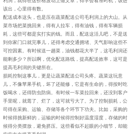
利润，就得在这价格波动上做文章，得学会看准时机，该进
该出，心里得有数。
配送成本这头，也是压在蔬菜配送公司毛利润上的大山。从
菜市场把菜挑回来，得有人拉车，得有油钱，得有车辆损
耗，这些可都是实打实的钱。而且，配送这活儿吧，不是送
到你家门口就完事儿，还得考虑交通拥堵、天气影响这些不
可控因素。有时候送一趟菜，油钱都花大半了，这毛利润还
能剩多少？所以啊，优化配送路线，提高配送效率，这可是
提高毛利润的关键所在。
损耗控制这事儿，更是让蔬菜配送公司头疼。蔬菜这玩意
儿，不像苹果手机，坏了还能修，它是有生命的，得按时吃
饭喝水，还得防虫防病。有时候一车菜拉回来，还没到客户
手里呢，就蔫了、烂了，这可就亏大了。为了控制损耗，公
司得在采购、运输、存储等各个环节下功夫。比如，采购的
时候得挑新鲜的，运输的时候得控制好温度湿度，存储的时
候得分类摆放，避免挤压。这些看似不起眼的小细节，却能