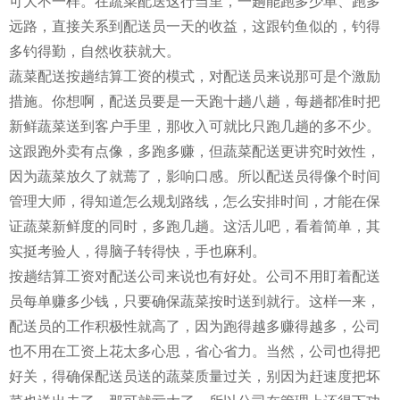
可大不一样。在蔬菜配送这行当里，一趟能跑多少单、跑多
远路，直接关系到配送员一天的收益，这跟钓鱼似的，钓得
多钓得勤，自然收获就大。
蔬菜配送按趟结算工资的模式，对配送员来说那可是个激励
措施。你想啊，配送员要是一天跑十趟八趟，每趟都准时把
新鲜蔬菜送到客户手里，那收入可就比只跑几趟的多不少。
这跟跑外卖有点像，多跑多赚，但蔬菜配送更讲究时效性，
因为蔬菜放久了就蔫了，影响口感。所以配送员得像个时间
管理大师，得知道怎么规划路线，怎么安排时间，才能在保
证蔬菜新鲜度的同时，多跑几趟。这活儿吧，看着简单，其
实挺考验人，得脑子转得快，手也麻利。
按趟结算工资对配送公司来说也有好处。公司不用盯着配送
员每单赚多少钱，只要确保蔬菜按时送到就行。这样一来，
配送员的工作积极性就高了，因为跑得越多赚得越多，公司
也不用在工资上花太多心思，省心省力。当然，公司也得把
好关，得确保配送员送的蔬菜质量过关，别因为赶速度把坏