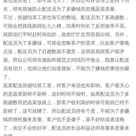
菜也送出去了，那可就亏大了。所以公司在管理上还得下功
夫，得有措施防止配送员为了多赚钱而忽视蔬菜质量。
不过，按趟结算工资也有它的弊端。配送员为了多跑趟数，
可能会把路线跑得乱七八糟，结果时间长了反而效率不高。
就跟咱们平时赶时间似的，急急忙忙反而容易出错。另外，
配送员为了多赚钱，可能会忽略客户的需求，比如客户要晚
点送，配送员为了赶趟数就不愿意，这就容易跟客户闹矛
盾。所以公司得在激励和规范之间找到平衡点，既要让配送
员有动力，也得让他们知道规矩，不能为了赚钱把事情办砸
了。
蔬菜配送按趟结算工资，对客户来说也有影响。客户最关心
的是蔬菜新鲜不新鲜，送到时间不按时。如果配送员为了多
跑趟数而把蔬菜放路上，那客户收到菜的时候可能就已经不
新鲜了，这可就糟了。所以配送员得有个度，不能为了多赚
钱而牺牲服务质量。客户也不是傻子，菜不好吃或者送晚
了，肯定不会给好评，配送员的长远利益还得靠服务质量来