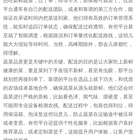
想吃新鲜蔬菜，点了单，得等半天，那体验可就差了。优质
平台通常有自己的配送团队，或者和靠谱的第三方合作，能
保证在承诺时间内把菜送到家。他们得有高效的订单管理系
统，能实时追踪订单状态，确保配送过程透明。有些平台甚
至搞了智能调度，根据路况和订单量优化配送路线，这招儿
能大大缩短等待时间。当然，高峰期除外，那会儿谁都忙，
得理解。
蔬菜品质更是关键中的关键。配送的目的是让大家吃上新鲜
健康的菜，要是菜到了手发现不新鲜，甚至有虫眼，那平台
就别想再接到单了。靠谱的平台在选品上就下功夫，和优质
的农场或者基地合作，确保蔬菜从源头就新鲜。他们还会对
蔬菜进行严格的质检，比如看色泽、闻气味、摸硬度，甚至
可能用专业设备检测农残。配送过程中，包装也得到位，得
用保温箱、泡沫垫这些玩意儿，防止蔬菜在运输途中被压坏
或者变质。有些平台还提供个性化服务，比如根据客户喜好
推荐菜品，或者定制菜篮子，这能提升用户体验，让客户觉