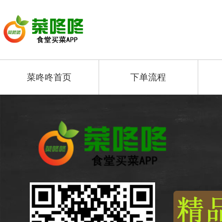
菜咚咚首页
下单流程