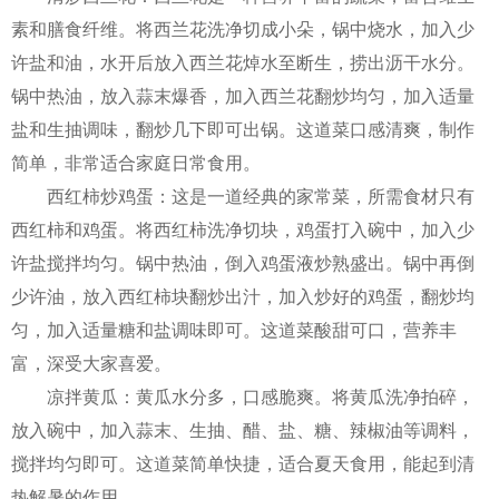
素和膳食纤维。将西兰花洗净切成小朵，锅中烧水，加入少
许盐和油，水开后放入西兰花焯水至断生，捞出沥干水分。
锅中热油，放入蒜末爆香，加入西兰花翻炒均匀，加入适量
盐和生抽调味，翻炒几下即可出锅。这道菜口感清爽，制作
简单，非常适合家庭日常食用。
西红柿炒鸡蛋：这是一道经典的家常菜，所需食材只有
西红柿和鸡蛋。将西红柿洗净切块，鸡蛋打入碗中，加入少
许盐搅拌均匀。锅中热油，倒入鸡蛋液炒熟盛出。锅中再倒
少许油，放入西红柿块翻炒出汁，加入炒好的鸡蛋，翻炒均
匀，加入适量糖和盐调味即可。这道菜酸甜可口，营养丰
富，深受大家喜爱。
凉拌黄瓜：黄瓜水分多，口感脆爽。将黄瓜洗净拍碎，
放入碗中，加入蒜末、生抽、醋、盐、糖、辣椒油等调料，
搅拌均匀即可。这道菜简单快捷，适合夏天食用，能起到清
热解暑的作用。