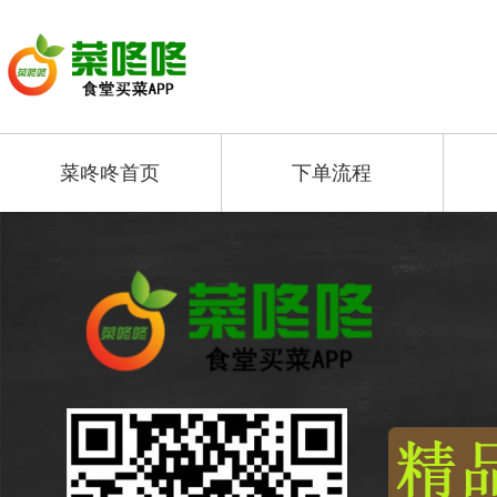
菜咚咚首页
下单流程