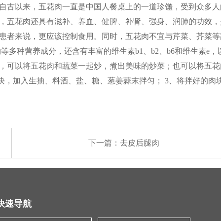
自古以来，五花肉一直是中国人餐桌上的一道珍馐，受到众多人的
，五花肉还具有滋补、养血、健脾、补肾、强身、润肺的功效，是
患者来说，更应该控制食用。同时，五花肉不宜与芹菜、芥菜等
等多种营养成分，还含有丰富的维生素b1、b2、b6和维生素e
，可以将五花肉和蔬菜一起炒，煮出美味的炒菜；也可以将五花肉
块，加入生抽、料酒、盐、糖、葱姜蒜末拌匀； 3、将拌好的肉
下一篇：
去皮后腿肉
快速导航