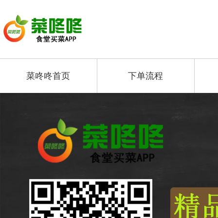
菜咚咚首页
下单流程