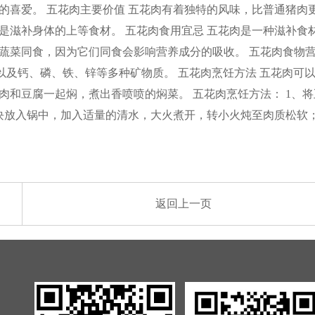
喜爱。 五花肉主要价值 五花肉有着独特的风味，比普通猪肉
滋补身体的上等食材。 五花肉食用宜忌 五花肉是一种滋补食
蔬菜同食，因为它们同食会影响营养成分的吸收。 五花肉食物
，以及钙、磷、铁、锌等多种矿物质。 五花肉烹饪方法 五花肉可
和豆腐一起焖，煮出香喷喷的焖菜。 五花肉烹饪方法： 1、将
块放入锅中，加入适量的清水，大火煮开，转小火炖至肉质松软；
返回上一页