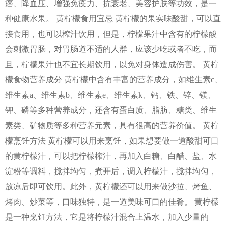
癌、降血压、增强免疫力、抗衰老、美容护肤等功效，是一
种健康水果。 黄柠檬食用宜忌 黄柠檬的果实味酸甜，可以直
接食用，也可以榨汁饮用，但是，柠檬果汁中含有的柠檬酸
会刺激胃肠，对胃肠道不适的人群，应该少吃或者不吃，而
且，柠檬果汁也不宜长期饮用，以免对身体造成伤害。 黄柠
檬食物营养成分 黄柠檬中含有丰富的营养成分，如维生素c、
维生素a、维生素b、维生素e、维生素k、钙、铁、锌、镁、
钾、磷等多种营养成分，还含有蛋白质、脂肪、糖类、维生
素类、矿物质等多种营养元素，具有很高的营养价值。 黄柠
檬烹饪方法 黄柠檬可以用来烹饪，如果想要做一道酸甜可口
的黄柠檬汁，可以把柠檬榨汁，再加入白糖、白醋、盐、水
淀粉等调料，搅拌均匀，煮开后，调入柠檬汁，搅拌均匀，
放凉后即可饮用。此外，黄柠檬还可以用来做沙拉、烤鱼、
烤肉、炒菜等，口味独特，是一道美味可口的佳肴。 黄柠檬
是一种烹饪方法，它是将柠檬汁混合上温水，加入少量的