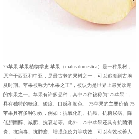
75苹果 苹果植物学史 苹果（malus domestica）是一种果树，
原产于西亚和中亚，是最古老的果树之一，可以追溯到古埃
及时期。苹果被称为“水果之王”，被认为是世界上最受欢迎
的水果之一。苹果有许多品种，其中75种被称为“75苹果”，
具有独特的糖度、酸度、口感和颜色。 75苹果的主要价值 75
苹果具有多种功效，例如：抗氧化剂、抗癌、抗糖尿病、降
低胆固醇、减肥、抗衰老等。此外，75中苹果还具有抗菌消
炎、抗病毒、抗肿瘤、增强免疫力等功效，可以有效改善人