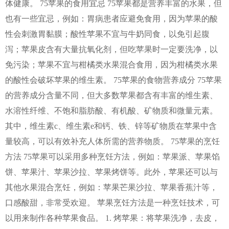
体健康。 75苹果的食用宜忌 75苹果都是营养丰富的水果，但
也有一些宜忌，例如：胃病患者应避免食用，因为苹果的酸
性会刺激胃黏膜；酸性苹果不宜与牛奶同食，以免引起腹
泻；苹果皮含有大量抗氧化剂，但吃苹果时一定要洗净，以
免污染；苹果不宜与柑橘类水果混合食用，因为柑橘类水果
的酸性会破坏苹果的维生素。 75苹果的食物营养成分 75苹果
的营养成分含量不同，但大多数苹果都含有丰富的维生素、
水溶性纤维、不饱和脂肪酸、有机酸、矿物质和微量元素。
其中，维生素c、维生素e和钙、铁、锌等矿物质在苹果中含
量较高，可以有效补充人体所需的营养物质。 75苹果的烹饪
方法 75苹果可以采用多种烹饪方法，例如：苹果派、苹果馅
饼、苹果汁、苹果沙拉、苹果烤饼等。此外，苹果还可以与
其他水果混合烹饪，例如：苹果芒果沙拉、苹果香蕉汁等，
口感酸甜，非常受欢迎。 苹果烹饪方法是一种烹饪技术，可
以用来制作各种苹果食品。 1. 烤苹果：将苹果洗净，去皮，