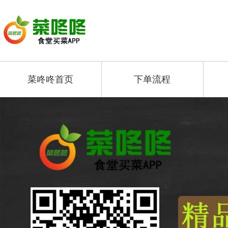
菜咚咚首页
下单流程