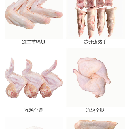
冻二节鸭翅
冻开边猪手
冻鸡全翅
冻鸡全腿