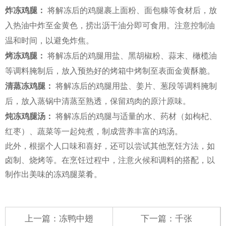
炸冻鸡腿：
将解冻后的鸡腿裹上面粉、面包糠等食材后，放
入热油中炸至金黄色，捞出沥干油分即可食用。注意控制油
温和时间，以避免炸焦。
烤冻鸡腿：
将解冻后的鸡腿用盐、黑胡椒粉、蒜末、橄榄油
等调料腌制后，放入预热好的烤箱中烤制至表面金黄酥脆。
清蒸冻鸡腿：
将解冻后的鸡腿用盐、姜片、葱段等调料腌制
后，放入蒸锅中清蒸至熟透，保留鸡肉的原汁原味。
炖冻鸡腿汤：
将解冻后的鸡腿与适量的水、药材（如枸杞、
红枣）、蔬菜等一起炖煮，制成营养丰富的鸡汤。
此外，根据个人口味和喜好，还可以尝试其他烹饪方法，如
卤制、烧烤等。在烹饪过程中，注意火候和调料的搭配，以
制作出美味的冻鸡腿菜肴。
上一篇：
冻鸭中翅
下一篇：
千张