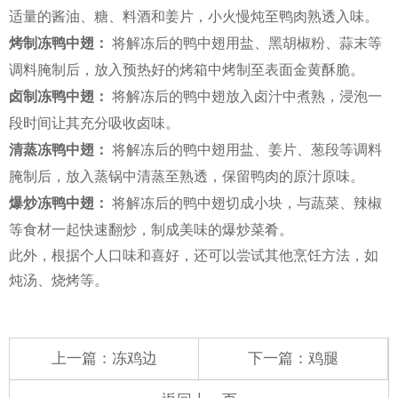
适量的酱油、糖、料酒和姜片，小火慢炖至鸭肉熟透入味。
烤制冻鸭中翅：
将解冻后的鸭中翅用盐、黑胡椒粉、蒜末等
调料腌制后，放入预热好的烤箱中烤制至表面金黄酥脆。
卤制冻鸭中翅：
将解冻后的鸭中翅放入卤汁中煮熟，浸泡一
段时间让其充分吸收卤味。
清蒸冻鸭中翅：
将解冻后的鸭中翅用盐、姜片、葱段等调料
腌制后，放入蒸锅中清蒸至熟透，保留鸭肉的原汁原味。
爆炒冻鸭中翅：
将解冻后的鸭中翅切成小块，与蔬菜、辣椒
等食材一起快速翻炒，制成美味的爆炒菜肴。
此外，根据个人口味和喜好，还可以尝试其他烹饪方法，如
炖汤、烧烤等。
上一篇：
冻鸡边
下一篇：
鸡腿