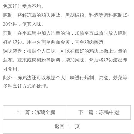
免烹饪时受热不均。
腌制：将解冻后的鸡边用盐、黑胡椒粉、料酒等调料腌制15-
30分钟，使其入味。
煎制：在平底锅中加入适量的油，加热至五成热时放入腌制
好的鸡边。用中火煎至两面金黄，直至鸡肉熟透。
调味装盘：根据个人口味，可以在煎好的鸡边上撒上适量的
葱花、蒜末或辣椒粉等调料，增加风味。然后将鸡边装盘即
可食用。
此外，冻鸡边还可以根据个人口味进行烤制、炖煮、炒菜等
多种烹饪方式的处理。
上一篇：
冻鸡全腿
下一篇：
冻鸭中翅
返回上一页