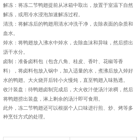
解冻：将冻二节鸭翅提前从冰箱中取出，放置于室温下自然
解冻，或用冷水浸泡加速解冻过程。
清洗：将解冻后的鸭翅用清水冲洗干净，去除表面的杂质和
血水。
焯水：将鸭翅放入沸水中焯水，去除血沫和异味，然后捞出
沥干水分。
卤制：准备卤料包（包含八角、桂皮、香叶、花椒等香
料），将卤料包放入锅中，加入适量的水，煮沸后放入焯好
水的鸭翅。大火烧开后转小火慢炖，直至鸭翅入味熟透。
收汁装盘：待鸭翅卤制完成后，大火收汁使汤汁浓稠，然后
将鸭翅捞出装盘，淋上剩余的汤汁即可食用。
此外，冻二节鸭翅还可以根据个人口味进行煎、炒、烤等多
种烹饪方式的处理。