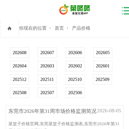
你现在的位置
首页
产品价格
202608
202607
202606
202605
202604
202603
202602
202601
202512
202511
202510
202509
202508
202507
202506
2026-08-05
东莞市2026年第31周市场价格监测简况
菜篮子价格官网,东莞菜篮子价格监测表,东莞市2026年第31