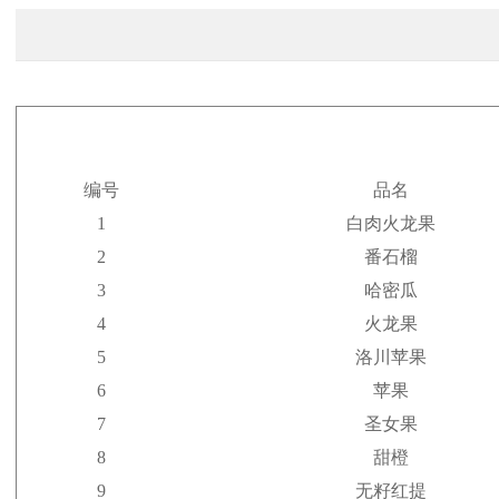
编号
品名
1
白肉火龙果
2
番石榴
3
哈密瓜
4
火龙果
5
洛川苹果
6
苹果
7
圣女果
8
甜橙
9
无籽红提