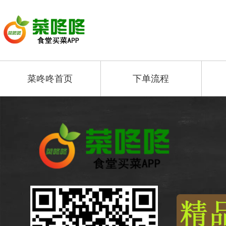
菜咚咚首页
下单流程