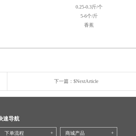
0.25-0.3斤/个
5-6个/斤
香蕉
下一篇：$NextArticle
快速导航
下单流程
商城产品