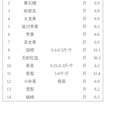
2
番石榴
斤
6.9
3
哈密瓜
斤
6.9
4
火龙果
斤
6.9
5
洛川苹果
斤
8.2
6
苹果
斤
8.6
7
圣女果
斤
6.9
8
甜橙
0.4-0.5斤/个
斤
10.1
9
无籽红提
斤
30.3
10
香蕉
0.25-0.3斤/个
斤
4.2
11
香梨
5-6个/斤
斤
11.4
12
小米蕉
香蕉
斤
6.9
13
雪梨
斤
8.2
14
杨桃
斤
6.5