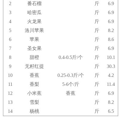
2
番石榴
斤
6.9
3
哈密瓜
斤
6.9
4
火龙果
斤
6.9
5
洛川苹果
斤
8.2
6
苹果
斤
8.6
7
圣女果
斤
6.9
8
甜橙
0.4-0.5斤/个
斤
10.1
9
无籽红提
斤
30.3
10
香蕉
0.25-0.3斤/个
斤
4.2
11
香梨
5-6个/斤
斤
11.4
12
小米蕉
香蕉
斤
6.9
13
雪梨
斤
8.2
14
杨桃
斤
6.5