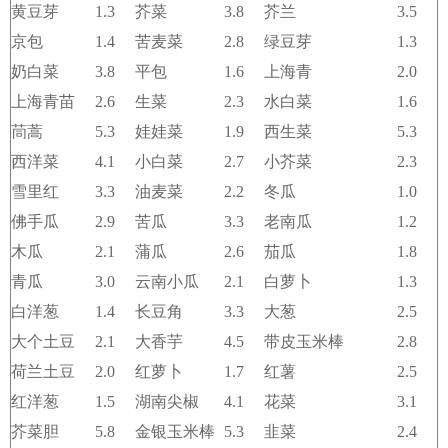
黄豆芽
1.3
芥菜
3.8
芥兰
3.5
京包
1.4
苦麦菜
2.8
绿豆芽
1.3
奶白菜
3.8
平包
1.6
上海青
2.0
上海青苗
2.6
生菜
2.3
水白菜
1.6
茼蒿
5.3
娃娃菜
1.9
西生菜
5.3
西洋菜
4.1
小白菜
2.7
小芥菜
2.3
雪里红
3.3
油麦菜
2.2
冬瓜
1.0
佛手瓜
2.9
苦瓜
3.3
老南瓜
1.2
木瓜
2.1
蒲瓜
2.6
茄瓜
1.8
青瓜
3.0
云南小瓜
2.1
白萝卜
1.3
白洋葱
1.4
长豆角
3.3
大葱
2.5
大个土豆
2.1
大香芋
4.5
带皮玉米棒
2.8
荷兰土豆
2.0
红萝卜
1.7
红薯
2.5
红洋葱
1.5
湖南尖椒
4.1
花菜
3.1
芥菜胆
5.8
金银玉米棒
5.3
韭菜
2.4