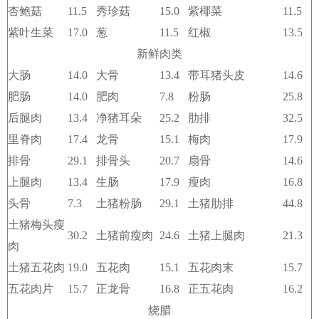
杏鲍菇
11.5
秀珍菇
15.0
紫椰菜
11.5
紫叶生菜
17.0
葱
11.5
红椒
13.5
新鲜肉类
大肠
14.0
大骨
13.4
带耳猪头皮
14.6
肥肠
14.0
肥肉
7.8
粉肠
25.8
后腿肉
13.4
净猪耳朵
25.2
肋排
32.5
里脊肉
17.4
龙骨
15.1
梅肉
17.9
排骨
29.1
排骨头
20.7
扇骨
14.6
上腿肉
13.4
生肠
17.9
瘦肉
16.8
头骨
7.3
土猪粉肠
29.1
土猪肋排
44.8
土猪梅头瘦
30.2
土猪前瘦肉
24.6
土猪上腿肉
21.3
肉
土猪五花肉
19.0
五花肉
15.1
五花肉末
15.7
五花肉片
15.7
正龙骨
16.8
正五花肉
16.2
烧腊