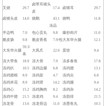
卤带耳猪头
叉烧
29.7
17.4
卤猪耳
29.7
皮
卤猪头皮
14.0
烧鹅
43.1
烧鸭
11.8
冻品
半边鸭
7.0
包心贡丸
9.8
爆炒肉片
11.0
脆皮肠
9.8
脆皮香蕉
7.9/包
大东华火腿
12.1
59.3/
大东华火腿
大凤爪
22.6
蛋饺
9.4
条
冻大带鱼
18.9
冻大骨
7.9
冻多春鱼
17.8
冻鸡扒
10.5
冻鸡边腿
6.8
冻鸡翅
13.1
冻鸡翅根
8.9
冻鸡架
4.7
冻鸡尖
6.8
冻鸡米花
8.9
冻鸡肾
14.2
冻鸡腿
9.4
冻鸡心
15.2
冻鸡胸肉
8.2
冻鸡杂
14.2
冻鸡中翅
21.5
冻老鸡
9.4
冻肋排
21.5
冻龙骨
13.6
冻龙骨边
11.0
冻墨鱼丸
10.5